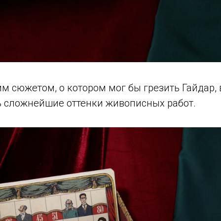
м сюжетом, о котором мог бы грезить Гайдар,
 сложнейшие оттенки живописных работ.