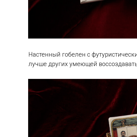
Настенный гобелен с футуристически
лучше других умеющей воссоздавать