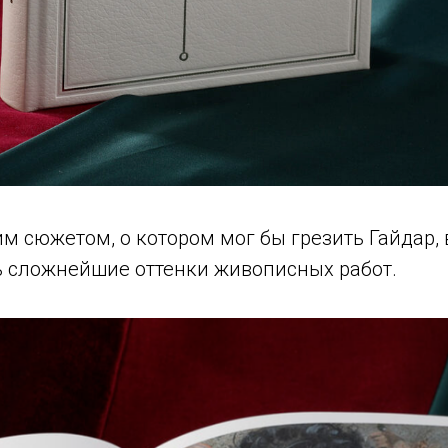
м сюжетом, о котором мог бы грезить Гайдар,
 сложнейшие оттенки живописных работ.